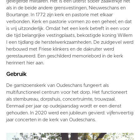
gelegerde militairen. Het is een uiterst sober zaalkerkje net
als in de beide andere grensvestingen, Nieuweschans en
Bourtange. In 1772 zijn kerk en pastorie met elkaar
verbonden. Kerk en pastorie vormen zo een geheel; en dat
is vrij uitzonderlijk. Omdat het een kerk betreft in een voor
die tijd belangrijke vestingplaats, bekostigde koning Willem
I een tijdlang de herstelwerkzaamheden. De zuidgevel werd
herbouwd met Friese klinkers en de dakruiter werd
gerestaureerd. Een geschilderd memoriebord in de kerk
herinnert hier aan.
Gebruik
De garnizoenskerk van Oudeschans fungeert als
multifunctioneel centrum voor het dorp. Het functioneert
als stembureau, dorpshuis, concertruimte, trouwzaal.
Eenmaal per jaar op oudejaarsdag wordt er een dienst
gehouden. In 2020 werd een jubileum gevierd: vijfenveertig
jaar concerten in de kerk van Oudeschans.