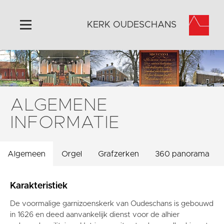
KERK OUDESCHANS
Home
Algemeen
Historie
ALGEMENE
Omgeving
INFORMATIE
Activiteiten
Steun ons
Algemeen
Orgel
Grafzerken
360 panorama
Contact
Vaktaal
Karakteristiek
De voormalige garnizoenskerk van Oudeschans is gebouwd
in 1626 en deed aanvankelijk dienst voor de alhier