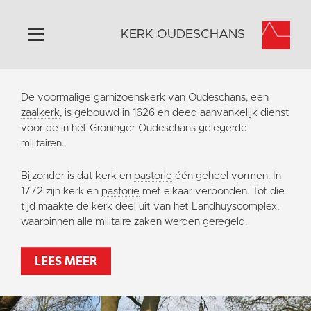
KERK OUDESCHANS
Home
De voormalige garnizoenskerk van Oudeschans, een
Algemeen
zaalkerk
, is gebouwd in 1626 en deed aanvankelijk dienst
voor de in het Groninger Oudeschans gelegerde
Historie
militairen.
Omgeving
Bijzonder is dat kerk en
pastorie
één geheel vormen. In
Activiteiten
1772 zijn kerk en
pastorie
met elkaar verbonden. Tot die
Steun ons
tijd maakte de kerk deel uit van het Landhuyscomplex,
waarbinnen alle militaire zaken werden geregeld.
Contact
Vaktaal
LEES MEER