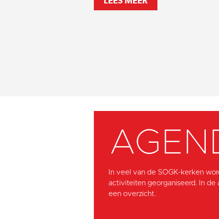
LEES MEER
AGEN
In veel van de SOGK-kerken wor
activiteiten georganiseerd. In de
een overzicht.