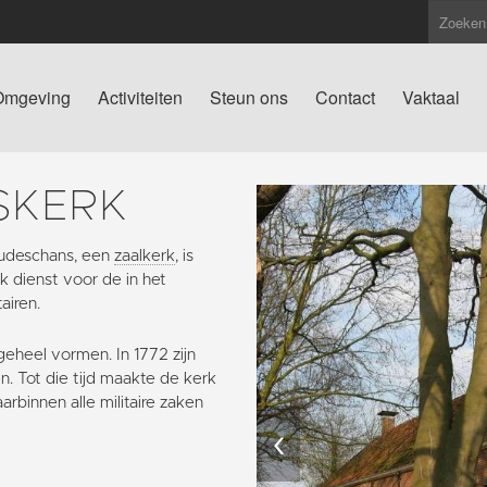
Omgeving
Activiteiten
Steun ons
Contact
Vaktaal
SKERK
udeschans, een
zaalkerk
, is
 dienst voor de in het
airen.
eheel vormen. In 1772 zijn
. Tot die tijd maakte de kerk
rbinnen alle militaire zaken
‹