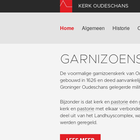
KERK OUDESCHANS
Home
Algemeen
Historie
GARNIZOEN
De voormalige garnizoenskerk van O
gebouwd in 1626 en deed aanvankelijk
Groninger Oudeschans gelegerde milit
Bijzonder is dat kerk en
pastorie
één g
kerk en
pastorie
met elkaar verbonden
deel uit van het Landhuyscomplex, waa
werden geregeld.