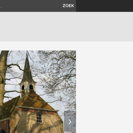
ZOEK
›