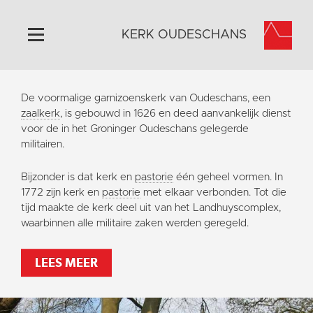
KERK OUDESCHANS
Home
De voormalige garnizoenskerk van Oudeschans, een
Algemeen
zaalkerk
, is gebouwd in 1626 en deed aanvankelijk dienst
voor de in het Groninger Oudeschans gelegerde
Historie
militairen.
Omgeving
Bijzonder is dat kerk en
pastorie
één geheel vormen. In
Activiteiten
1772 zijn kerk en
pastorie
met elkaar verbonden. Tot die
Steun ons
tijd maakte de kerk deel uit van het Landhuyscomplex,
waarbinnen alle militaire zaken werden geregeld.
Contact
Vaktaal
LEES MEER