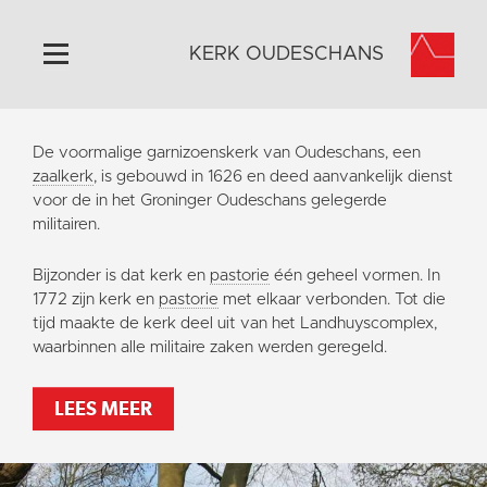
KERK OUDESCHANS
Home
De voormalige garnizoenskerk van Oudeschans, een
Algemeen
zaalkerk
, is gebouwd in 1626 en deed aanvankelijk dienst
voor de in het Groninger Oudeschans gelegerde
Historie
militairen.
Omgeving
Bijzonder is dat kerk en
pastorie
één geheel vormen. In
Activiteiten
1772 zijn kerk en
pastorie
met elkaar verbonden. Tot die
Steun ons
tijd maakte de kerk deel uit van het Landhuyscomplex,
waarbinnen alle militaire zaken werden geregeld.
Contact
Vaktaal
LEES MEER