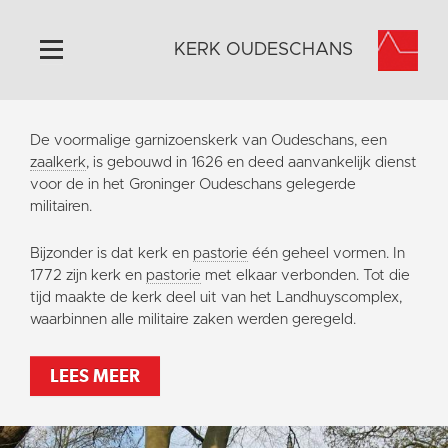
KERK OUDESCHANS
Home
De voormalige garnizoenskerk van Oudeschans, een
Algemeen
zaalkerk
, is gebouwd in 1626 en deed aanvankelijk dienst
voor de in het Groninger Oudeschans gelegerde
Historie
militairen.
Omgeving
Bijzonder is dat kerk en
pastorie
één geheel vormen. In
Activiteiten
1772 zijn kerk en
pastorie
met elkaar verbonden. Tot die
Steun ons
tijd maakte de kerk deel uit van het Landhuyscomplex,
waarbinnen alle militaire zaken werden geregeld.
Contact
Vaktaal
LEES MEER