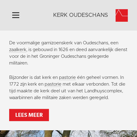
KERK OUDESCHANS
Home
De voormalige garnizoenskerk van Oudeschans, een
Algemeen
zaalkerk
, is gebouwd in 1626 en deed aanvankelijk dienst
voor de in het Groninger Oudeschans gelegerde
Historie
militairen.
Omgeving
Bijzonder is dat kerk en
pastorie
één geheel vormen. In
Activiteiten
1772 zijn kerk en
pastorie
met elkaar verbonden. Tot die
Steun ons
tijd maakte de kerk deel uit van het Landhuyscomplex,
waarbinnen alle militaire zaken werden geregeld.
Contact
Vaktaal
LEES MEER