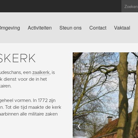
Omgeving
Activiteiten
Steun ons
Contact
Vaktaal
SKERK
udeschans, een
zaalkerk
, is
 dienst voor de in het
airen.
eheel vormen. In 1772 zijn
. Tot die tijd maakte de kerk
rbinnen alle militaire zaken
‹