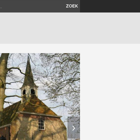
ZOEK
›