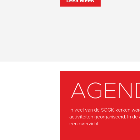
LEES MEER
AGEN
In veel van de SOGK-kerken wor
activiteiten georganiseerd. In de
een overzicht.