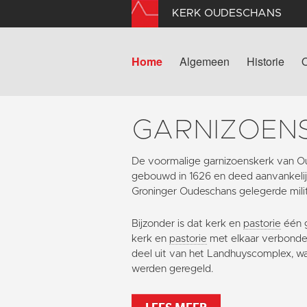
KERK OUDESCHANS
Home
Algemeen
Historie
GARNIZOEN
De voormalige garnizoenskerk van O
gebouwd in 1626 en deed aanvankelijk
Groninger Oudeschans gelegerde milit
Bijzonder is dat kerk en
pastorie
één g
kerk en
pastorie
met elkaar verbonden
deel uit van het Landhuyscomplex, waa
werden geregeld.