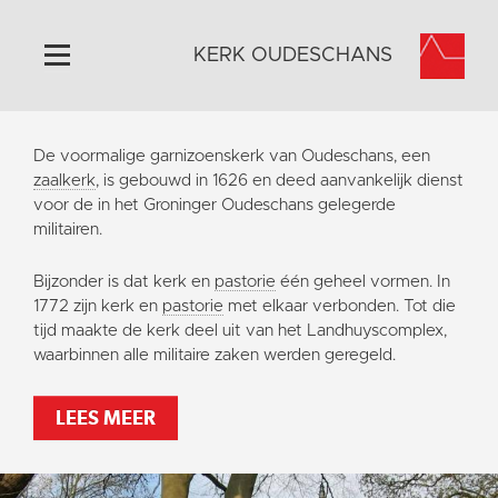
KERK OUDESCHANS
Home
De voormalige garnizoenskerk van Oudeschans, een
Algemeen
zaalkerk
, is gebouwd in 1626 en deed aanvankelijk dienst
voor de in het Groninger Oudeschans gelegerde
Historie
militairen.
Omgeving
Bijzonder is dat kerk en
pastorie
één geheel vormen. In
Activiteiten
1772 zijn kerk en
pastorie
met elkaar verbonden. Tot die
Steun ons
tijd maakte de kerk deel uit van het Landhuyscomplex,
waarbinnen alle militaire zaken werden geregeld.
Contact
Vaktaal
LEES MEER