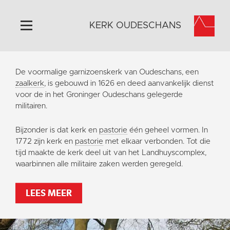
KERK OUDESCHANS
Home
De voormalige garnizoenskerk van Oudeschans, een
Algemeen
zaalkerk
, is gebouwd in 1626 en deed aanvankelijk dienst
voor de in het Groninger Oudeschans gelegerde
Historie
militairen.
Omgeving
Bijzonder is dat kerk en
pastorie
één geheel vormen. In
Activiteiten
1772 zijn kerk en
pastorie
met elkaar verbonden. Tot die
Steun ons
tijd maakte de kerk deel uit van het Landhuyscomplex,
waarbinnen alle militaire zaken werden geregeld.
Contact
Vaktaal
LEES MEER