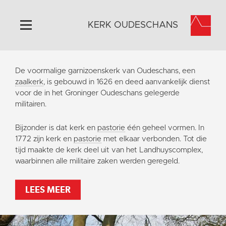
KERK OUDESCHANS
Home
De voormalige garnizoenskerk van Oudeschans, een
Algemeen
zaalkerk
, is gebouwd in 1626 en deed aanvankelijk dienst
voor de in het Groninger Oudeschans gelegerde
Historie
militairen.
Omgeving
Bijzonder is dat kerk en
pastorie
één geheel vormen. In
Activiteiten
1772 zijn kerk en
pastorie
met elkaar verbonden. Tot die
Steun ons
tijd maakte de kerk deel uit van het Landhuyscomplex,
waarbinnen alle militaire zaken werden geregeld.
Contact
Vaktaal
LEES MEER