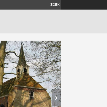
ZOEK
›