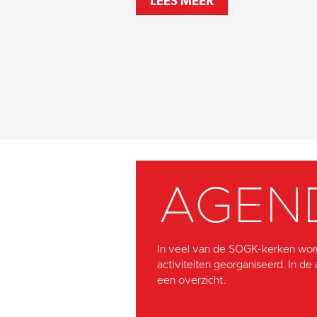
LEES MEER
AGEN
In veel van de SOGK-kerken wor
activiteiten georganiseerd. In de
een overzicht.